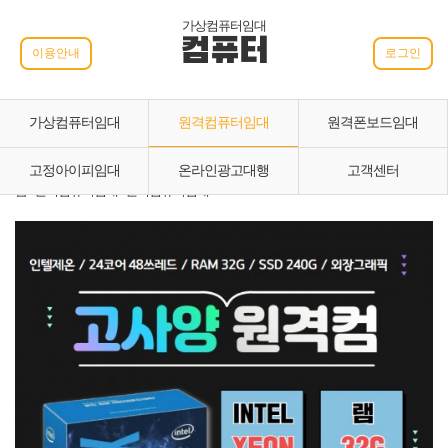
가상컴퓨터임대
컴퓨터
이용안내
로그인
가상컴퓨터임대
원격컴퓨터임대
원격폰보드임대
고정아이피임대
온라인광고대행
고객센터
홈 › 원격컴퓨터임대 › 원격컴퓨터임대