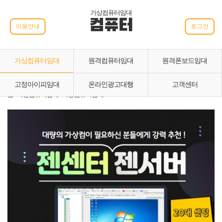
가상컴퓨터임대
컴퓨터
이용안내
로그인
가상컴퓨터임대
원격컴퓨터임대
원격폰보드임대
고정아이피임대
온라인광고대행
고객센터
홈 › 가상컴퓨터임대 › 가상컴퓨터임대