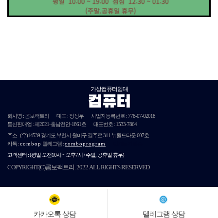
가상컴퓨터임대
컴퓨터
회사명 : 콤보팩트리
대표 : 정성우
사업자등록번호 :
778-07-02018
통신판매업 : 제
2021
-충남천안-
1861호
대표번호 : 1533-7864
주소 :
(우)14539
경기도 부천시 원미구 길주로 311 뉴월드타운 607호
카톡 :
combop
텔레그램 :
comboprogram
단체문자발송
고객센터 :
(평일 오전10시 ~ 오후7시 / 주말, 공휴일 휴무)
COPYRIGHT(C)콤보팩트리. 2022 ALL RIGHTS RESERVED
카카오톡 상담
텔레그램 상담